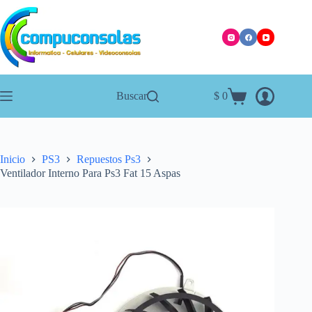
Saltar
al
contenido
Buscar
$
0
Carro
de
compra
Inicio
PS3
Repuestos Ps3
Ventilador Interno Para Ps3 Fat 15 Aspas