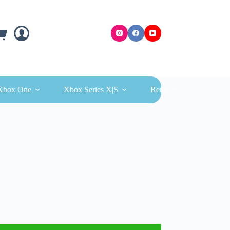
ra
Xbox One
Xbox Series X|S
Retro