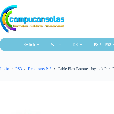
Saltar
al
contenido
Switch
Wii
DS
PSP
PS2
Inicio
PS3
Repuestos Ps3
Cable Flex Botones Joystick Para 