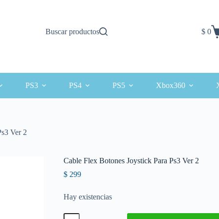
Buscar productos
$
0
Carro
de
comp
PS3
PS4
PS5
Xbox360
Ps3 Ver 2
Cable Flex Botones Joystick Para Ps3 Ver 2
$
299
Hay existencias
Cable