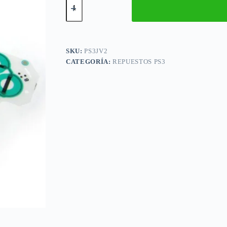
Flex
Botones
Joystick
Para
Ps3
Ver
SKU:
PS3JV2
2
CATEGORÍA:
REPUESTOS PS3
cantidad