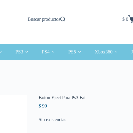
Buscar productos
$
0
Carro
de
comp
PS3
PS4
PS5
Xbox360
Boton Eject Para Ps3 Fat
$
90
Sin existencias