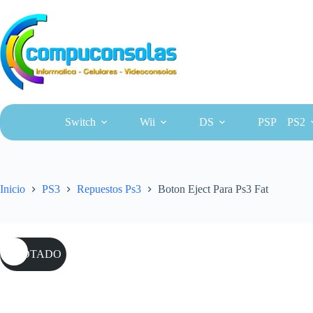
Saltar
al
contenido
Switch
Wii
DS
PSP
PS2
Inicio
PS3
Repuestos Ps3
Boton Eject Para Ps3 Fat
AGOTADO