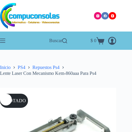
Saltar
al
contenido
Buscar
$
0
Carro
de
compra
Inicio
PS4
Repuestos Ps4
Lente Laser Con Mecanismo Kem-860aaa Para Ps4
AGOTADO