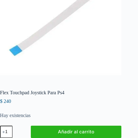
Flex Touchpad Joystick Para Ps4
$
240
Hay existencias
Flex
Añadir al carrito
Touchpad