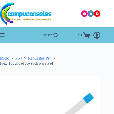
Saltar
al
contenido
Buscar
$
0
Carro
de
compra
Inicio
PS4
Repuestos Ps4
Flex Touchpad Joystick Para Ps4