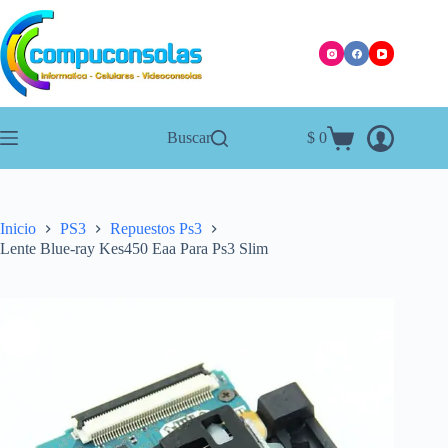
Saltar
al
contenido
Buscar
$
0
Carro
de
compra
Inicio
PS3
Repuestos Ps3
Lente Blue-ray Kes450 Eaa Para Ps3 Slim