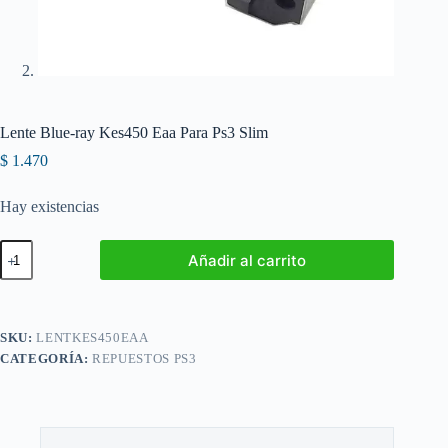
Lente Blue-ray Kes450 Eaa Para Ps3 Slim
$
1.470
Hay existencias
Lente
Añadir al carrito
Blue-
ray
Kes450
Eaa
Para
SKU:
LENTKES450EAA
Ps3
CATEGORÍA:
REPUESTOS PS3
Slim
cantidad