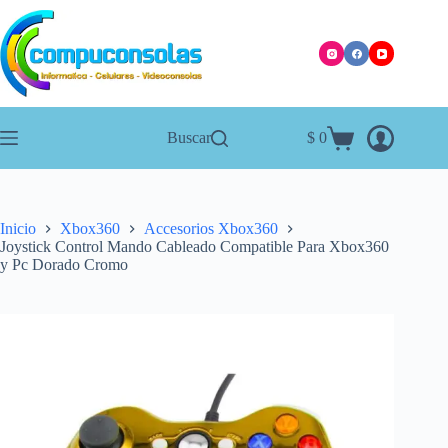
Saltar
al
contenido
Buscar
$
0
Carro
de
compra
Inicio
Xbox360
Accesorios Xbox360
Joystick Control Mando Cableado Compatible Para Xbox360
y Pc Dorado Cromo