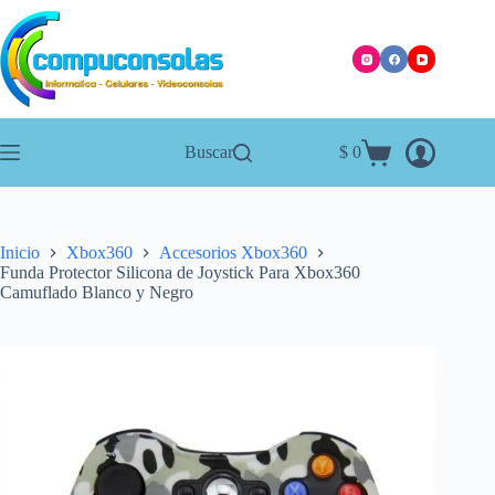
Saltar
al
contenido
Buscar
$
0
Carro
de
compra
Inicio
Xbox360
Accesorios Xbox360
Funda Protector Silicona de Joystick Para Xbox360
Camuflado Blanco y Negro