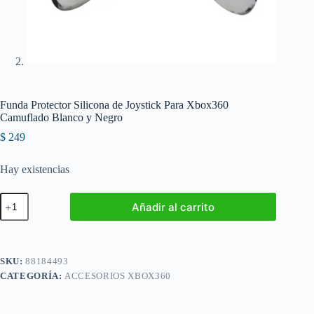
Funda Protector Silicona de Joystick Para Xbox360
Camuflado Blanco y Negro
$
249
Hay existencias
Funda
Añadir al carrito
Protector
Silicona
de
Joystick
Para
SKU:
88184493
Xbox360
CATEGORÍA:
ACCESORIOS XBOX360
Camuflado
Blanco
y