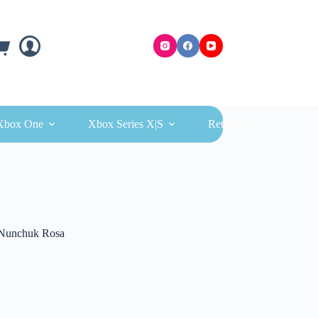
ra
Xbox One
Xbox Series X|S
Retro
 Nunchuk Rosa