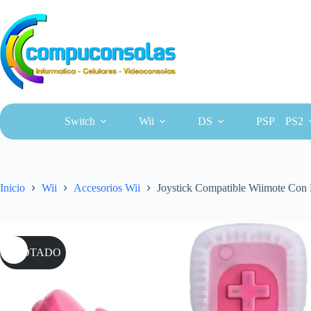
Saltar
al
contenido
Switch
Wii
DS
PSP
PS2
Inicio
Wii
Accesorios Wii
Joystick Compatible Wiimote Con
AGOTADO