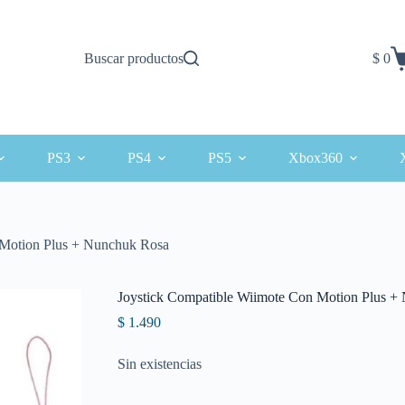
Buscar productos
$
0
Carro
de
comp
PS3
PS4
PS5
Xbox360
 Motion Plus + Nunchuk Rosa
Joystick Compatible Wiimote Con Motion Plus +
$
1.490
Sin existencias