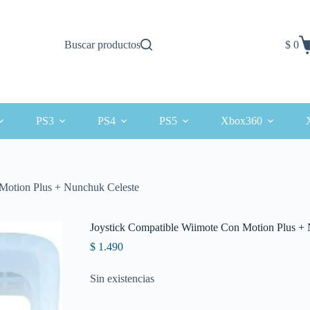
Buscar productos
$
0
Carro
de
comp
PS3
PS4
PS5
Xbox360
Motion Plus + Nunchuk Celeste
Joystick Compatible Wiimote Con Motion Plus +
$
1.490
Sin existencias