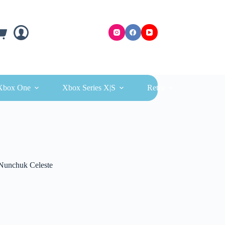
ra
Xbox One
Xbox Series X|S
Retro
 Nunchuk Celeste