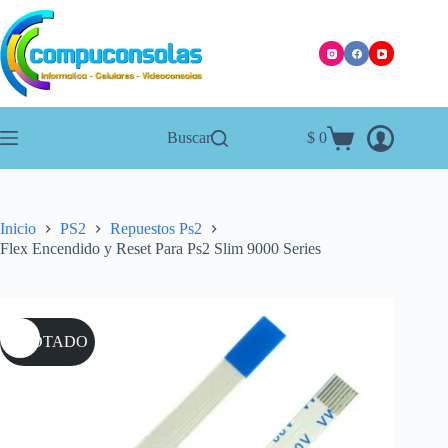
Saltar
al
contenido
Buscar
$
0
Carro
de
compra
Inicio
PS2
Repuestos Ps2
Flex Encendido y Reset Para Ps2 Slim 9000 Series
AGOTADO