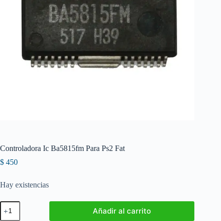
Controladora Ic Ba5815fm Para Ps2 Fat
$
450
Hay existencias
Controladora
Añadir al carrito
Ic