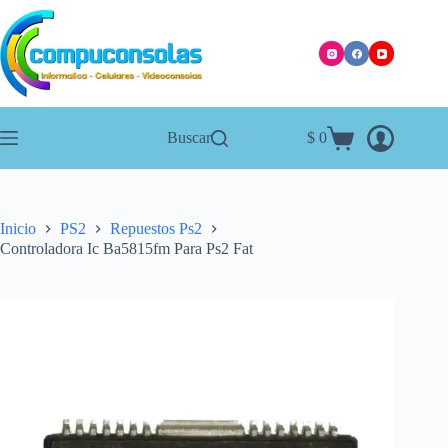
Saltar
al
contenido
Buscar
$
0
Carro
de
compra
Inicio
PS2
Repuestos Ps2
Controladora Ic Ba5815fm Para Ps2 Fat