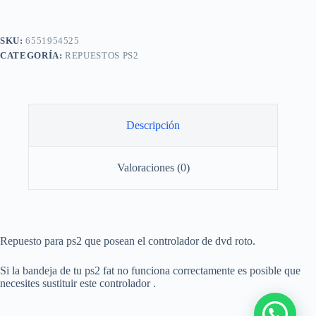
Ba5815fm
Para
Ps2
Fat
SKU:
6551954525
cantidad
CATEGORÍA:
REPUESTOS PS2
Descripción
Valoraciones (0)
Repuesto para ps2 que posean el controlador de dvd roto.
Si la bandeja de tu ps2 fat no funciona correctamente es posible que
necesites sustituir este controlador .