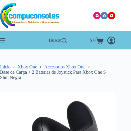
Saltar
al
contenido
Buscar
$
0
Carro
de
compra
Inicio
Xbox One
Accesorios Xbox One
Base de Carga + 2 Baterias de Joystick Para Xbox One S
Slim Negra