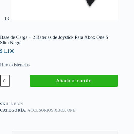
Base de Carga + 2 Baterias de Joystick Para Xbox One S
Slim Negra
$
1.190
Hay existencias
Base
Añadir al carrito
de
Carga
+
2
Baterias
SKU:
NB379
de
CATEGORÍA:
ACCESORIOS XBOX ONE
Joystick
Para
Xbox
One
S