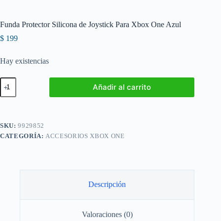
Funda Protector Silicona de Joystick Para Xbox One Azul
$
199
Hay existencias
Funda
Añadir al carrito
Protector
Silicona
de
Joystick
Para
SKU:
9929852
Xbox
CATEGORÍA:
ACCESORIOS XBOX ONE
One
Azul
cantidad
Descripción
Valoraciones (0)