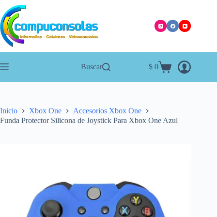
Saltar
al
contenido
Buscar
$
0
Carro
de
compra
Inicio
Xbox One
Accesorios Xbox One
Funda Protector Silicona de Joystick Para Xbox One Azul