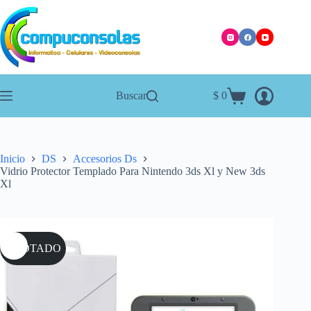
Saltar
al
contenido
Buscar
$
0
Carro
de
compra
Inicio
DS
Accesorios Ds
Vidrio Protector Templado Para Nintendo 3ds Xl y New 3ds
Xl
AGOTADO