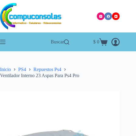
Saltar
al
contenido
Buscar
$
0
Carro
de
compra
Inicio
PS4
Repuestos Ps4
Ventilador Interno 23 Aspas Para Ps4 Pro