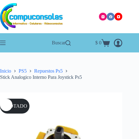
Saltar
al
contenido
Buscar
$
0
Carro
de
compra
Inicio
PS5
Repuestos Ps5
Stick Analogico Interno Para Joystick Ps5
AGOTADO