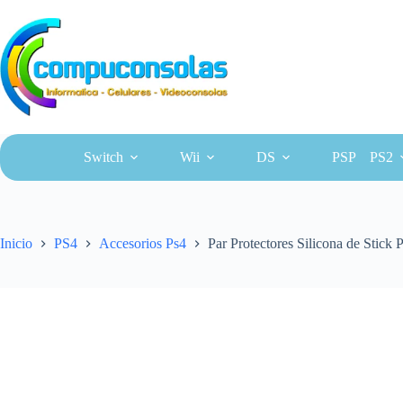
Saltar
al
contenido
Switch
Wii
DS
PSP
PS2
Inicio
PS4
Accesorios Ps4
Par Protectores Silicona de Sti