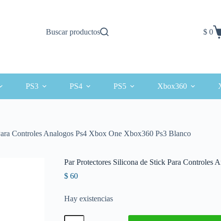
Buscar productos
$
0
Carro
de
comp
PS3
PS4
PS5
Xbox360
ck Para Controles Analogos Ps4 Xbox One Xbox360 Ps3 Blanco
Par Protectores Silicona de Stick Para Control
$
60
Hay existencias
Par