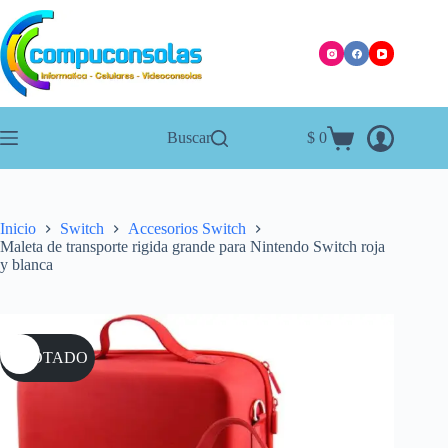
Saltar
al
contenido
Buscar
$
0
Carro
de
compra
Inicio
Switch
Accesorios Switch
Maleta de transporte rigida grande para Nintendo Switch roja
y blanca
AGOTADO