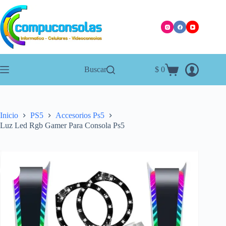
Saltar
al
contenido
Buscar
$
0
Carro
de
compra
Inicio
PS5
Accesorios Ps5
Luz Led Rgb Gamer Para Consola Ps5