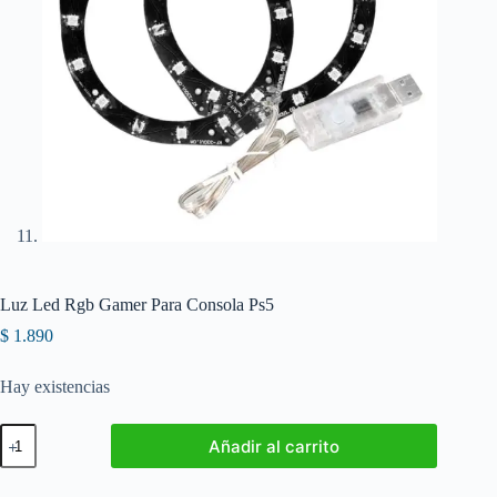
Luz Led Rgb Gamer Para Consola Ps5
$
1.890
Hay existencias
Luz
Añadir al carrito
Led
Rgb
Gamer