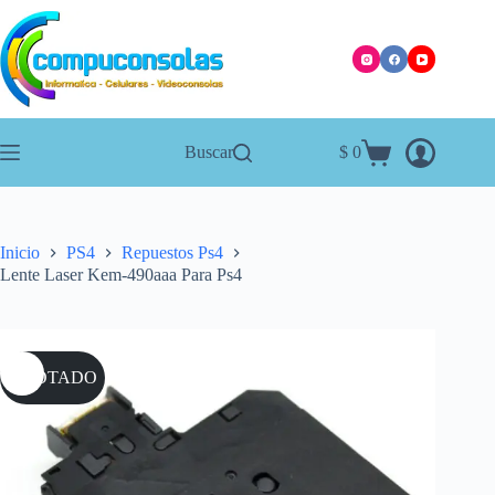
Saltar
al
contenido
Buscar
$
0
Carro
de
compra
Inicio
PS4
Repuestos Ps4
Lente Laser Kem-490aaa Para Ps4
AGOTADO