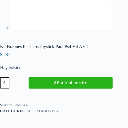
Kit Botones Plasticos Joystick Para Ps4 V4 Azul
$
247
Hay existencias
Kit
Añadir al carrito
Botones
Plasticos
Joystick
Para
Ps4
SKU:
98245344
V4
CATEGORÍA:
ACCESORIOS PS4
Azul
cantidad