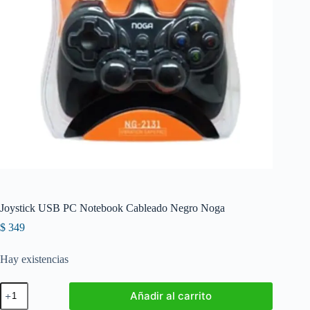
Joystick USB PC Notebook Cableado Negro Noga
$
349
Hay existencias
Joystick
Añadir al carrito
USB