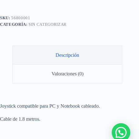
PC
Notebook
Cableado
Negro
SKU:
56800001
Noga
CATEGORÍA:
SIN CATEGORIZAR
cantidad
Descripción
Valoraciones (0)
Joystick compatible para PC y Notebook cableado.
Cable de 1.8 metros.