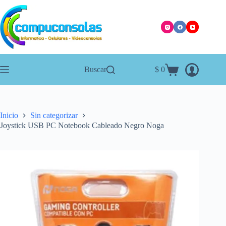
Saltar
al
contenido
Buscar
$
0
Carro
de
compra
Inicio
Sin categorizar
Joystick USB PC Notebook Cableado Negro Noga