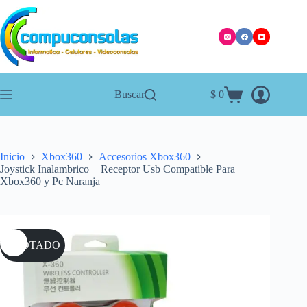
Saltar
al
contenido
Buscar
$
0
Carro
de
compra
Inicio
Xbox360
Accesorios Xbox360
Joystick Inalambrico + Receptor Usb Compatible Para
Xbox360 y Pc Naranja
AGOTADO