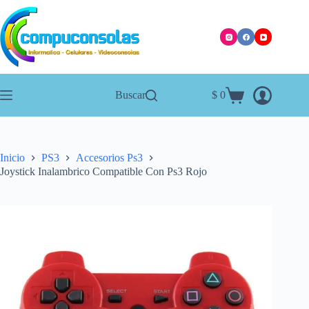
Saltar
al
contenido
Buscar
$
0
Carro
de
compra
Inicio
PS3
Accesorios Ps3
Joystick Inalambrico Compatible Con Ps3 Rojo