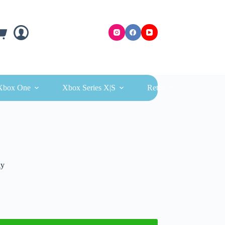
ra
Xbox One
Xbox Series X|S
Retro
ky