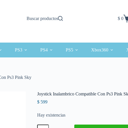
Buscar productos
$
0
Carro
de
comp
PS3
PS4
PS5
Xbox360
 Con Ps3 Pink Sky
Joystick Inalambrico Compatible Con Ps3 Pink S
$
599
Hay existencias
Joystick