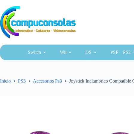
Saltar
al
contenido
Switch
Wii
DS
PSP
PS2
Inicio
PS3
Accesorios Ps3
Joystick Inalambrico Compatible