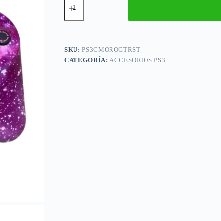
Inalambrico
Compatible
Con
Ps3
Pink
Sky
SKU:
PS3CMOROGTRST
cantidad
CATEGORÍA:
ACCESORIOS PS3