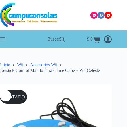
Saltar
al
contenido
Buscar
$
0
Carro
de
compra
Inicio
Wii
Accesorios Wii
Joystick Control Mando Para Game Cube y Wii Celeste
AGOTADO