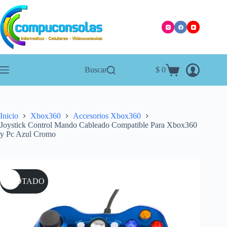
Saltar
al
contenido
Buscar
$
0
Carro
de
compra
Inicio
Xbox360
Accesorios Xbox360
Joystick Control Mando Cableado Compatible Para Xbox360
y Pc Azul Cromo
AGOTADO