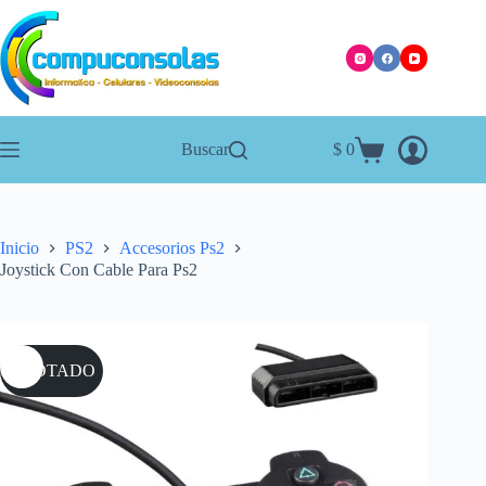
Saltar
al
contenido
Buscar
$
0
Carro
de
compra
Inicio
PS2
Accesorios Ps2
Joystick Con Cable Para Ps2
AGOTADO