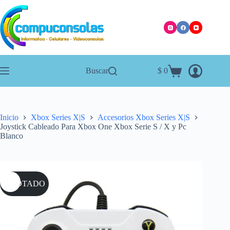
Saltar
al
contenido
Buscar
$
0
Carro
de
compra
Inicio
Xbox Series X|S
Accesorios Xbox Series X|S
Joystick Cableado Para Xbox One Xbox Serie S / X y Pc
Blanco
AGOTADO