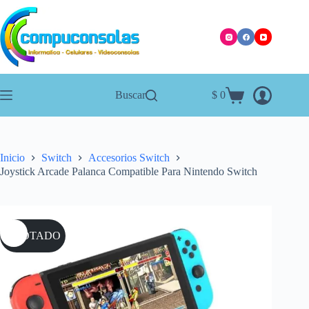
Saltar
al
contenido
Buscar
$
0
Carro
de
compra
Inicio
Switch
Accesorios Switch
Joystick Arcade Palanca Compatible Para Nintendo Switch
AGOTADO