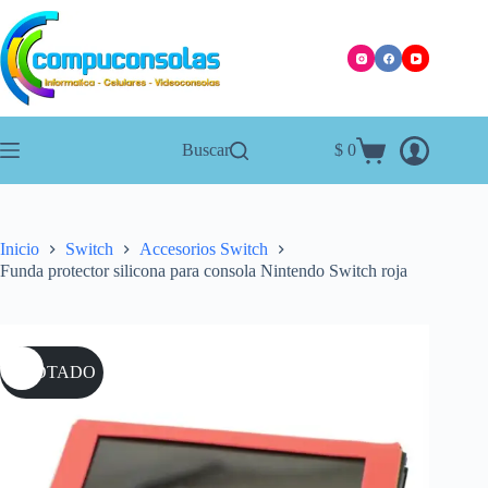
Saltar
al
contenido
Buscar
$
0
Carro
de
compra
Inicio
Switch
Accesorios Switch
Funda protector silicona para consola Nintendo Switch roja
AGOTADO