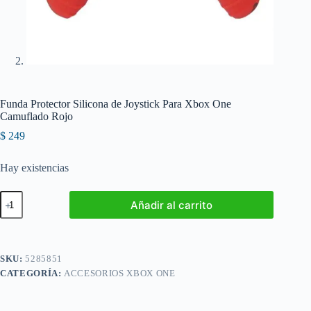
Funda Protector Silicona de Joystick Para Xbox One
Camuflado Rojo
$
249
Hay existencias
Funda
Añadir al carrito
Protector
Silicona
de
Joystick
Para
SKU:
5285851
Xbox
CATEGORÍA:
ACCESORIOS XBOX ONE
One
Camuflado
Rojo