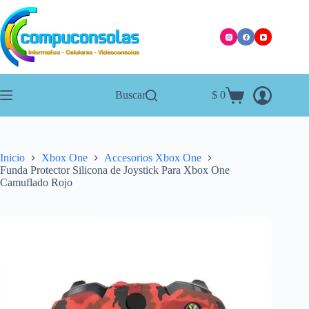
Saltar
al
contenido
Buscar
$
0
Carro
de
compra
Inicio
Xbox One
Accesorios Xbox One
Funda Protector Silicona de Joystick Para Xbox One
Camuflado Rojo