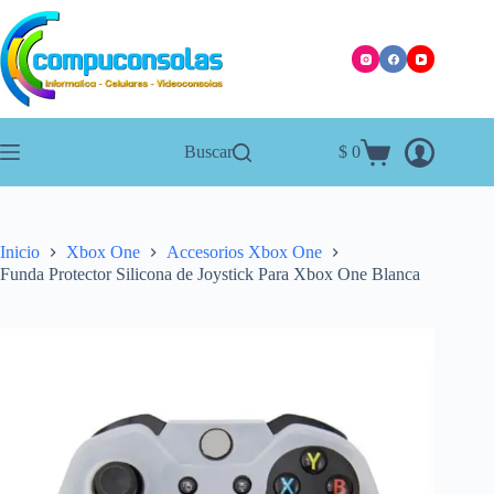
Saltar
al
contenido
Buscar
$
0
Carro
de
compra
Inicio
Xbox One
Accesorios Xbox One
Funda Protector Silicona de Joystick Para Xbox One Blanca