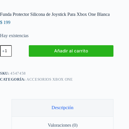
Funda Protector Silicona de Joystick Para Xbox One Blanca
$
199
Hay existencias
Funda
Añadir al carrito
Protector
Silicona
de
Joystick
Para
SKU:
4547458
Xbox
CATEGORÍA:
ACCESORIOS XBOX ONE
One
Blanca
cantidad
Descripción
Valoraciones (0)