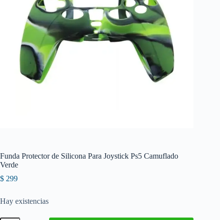
Funda Protector de Silicona Para Joystick Ps5 Camuflado
Verde
$
299
Hay existencias