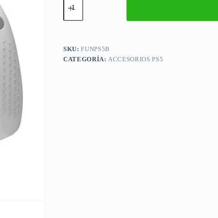
Protector
de
Silicona
Para
Joystick
Ps5
SKU:
FUNPS5B
Blanco
CATEGORÍA:
ACCESORIOS PS5
cantidad