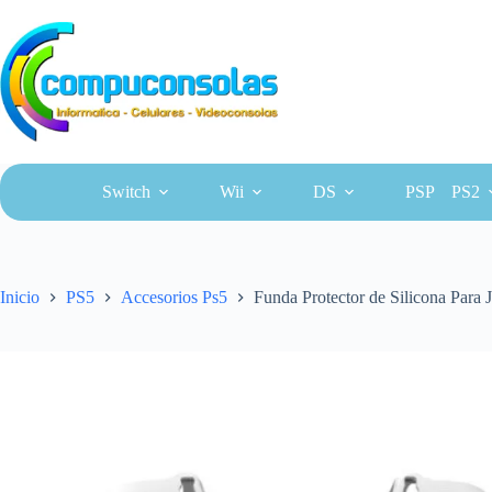
Saltar
al
contenido
Switch
Wii
DS
PSP
PS2
Inicio
PS5
Accesorios Ps5
Funda Protector de Silicona Para 