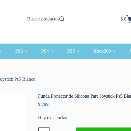
Buscar productos
$
0
Carro
de
comp
PS3
PS4
PS5
Xbox360
Joystick Ps5 Blanco
Funda Protector de Silicona Para Joystick Ps5 Bl
$
299
Hay existencias
Funda