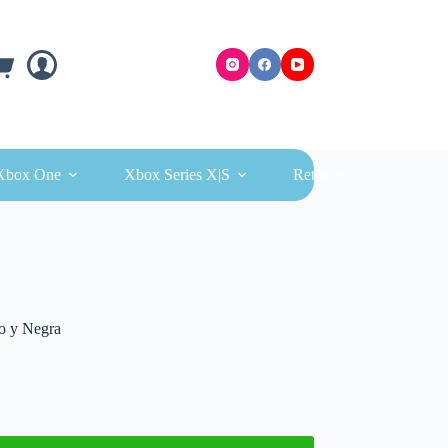
ra
Xbox One
Xbox Series X|S
Retro
jo y Negra