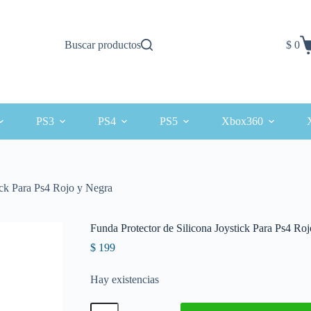
Buscar productos
$
0
Carro
de
comp
PS3
PS4
PS5
Xbox360
ick Para Ps4 Rojo y Negra
Funda Protector de Silicona Joystick Para Ps4 Ro
$
199
Hay existencias
Funda