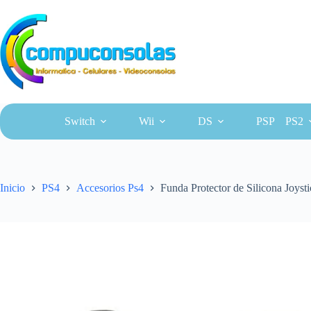
Saltar
al
contenido
Switch
Wii
DS
PSP
PS2
Inicio
PS4
Accesorios Ps4
Funda Protector de Silicona Joyst