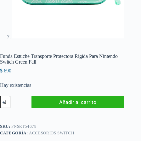
Funda Estuche Transporte Protectora Rigida Para Nintendo
Switch Green Fall
$
690
Hay existencias
Funda
Añadir al carrito
Estuche
Transporte
Protectora
Rigida
Para
SKU:
FNSRT54679
Nintendo
CATEGORÍA:
ACCESORIOS SWITCH
Switch
Green