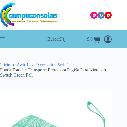
Saltar
al
contenido
Buscar
$
0
Carro
de
compra
Inicio
Switch
Accesorios Switch
Funda Estuche Transporte Protectora Rigida Para Nintendo
Switch Green Fall