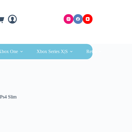
ra
Xbox One
Xbox Series X|S
Retro
 Ps4 Slim