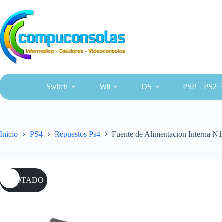
Saltar
al
contenido
Switch
Wii
DS
PSP
PS2
Inicio
PS4
Repuestos Ps4
Fuente de Alimentacion Interna N
AGOTADO