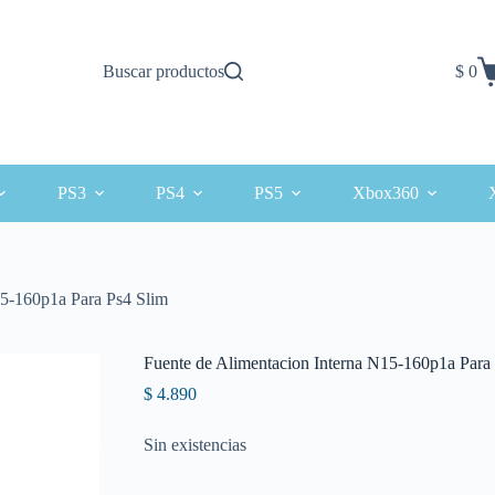
Buscar productos
$
0
Carro
de
comp
PS3
PS4
PS5
Xbox360
15-160p1a Para Ps4 Slim
Fuente de Alimentacion Interna N15-160p1a Para
$
4.890
Sin existencias