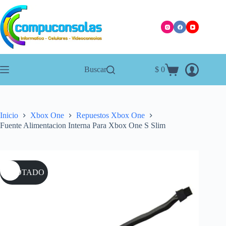
Saltar
al
contenido
Buscar
$
0
Carro
de
compra
Inicio
Xbox One
Repuestos Xbox One
Fuente Alimentacion Interna Para Xbox One S Slim
AGOTADO