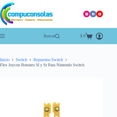
Saltar
al
contenido
Buscar
$
0
Carro
de
compra
Inicio
Switch
Repuestos Switch
Flex Joycon Botones Sl y Sr Para Nintendo Switch