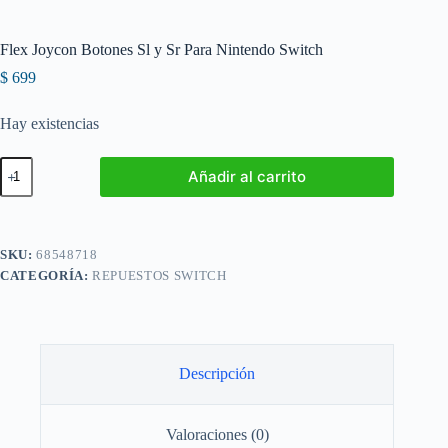
Flex Joycon Botones Sl y Sr Para Nintendo Switch
$
699
Hay existencias
Flex
Añadir al carrito
Joycon
Botones
Sl
y
Sr
SKU:
68548718
Para
CATEGORÍA:
REPUESTOS SWITCH
Nintendo
Switch
cantidad
Descripción
Valoraciones (0)