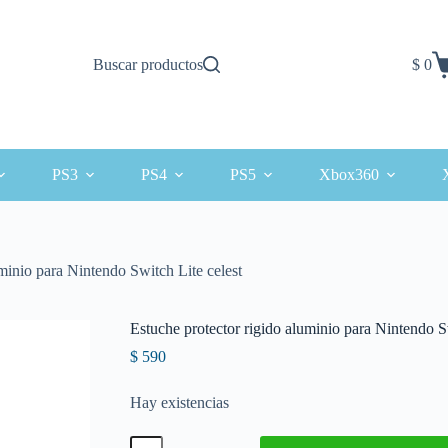
Buscar productos
$
0
Carro
de
comp
PS3
PS4
PS5
Xbox360
uminio para Nintendo Switch Lite celest
Estuche protector rigido aluminio para Nintendo S
$
590
Hay existencias
Estuche