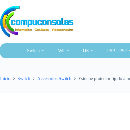
Saltar
al
contenido
Switch
Wii
DS
PSP
PS2
Inicio
Switch
Accesorios Switch
Estuche protector rigido al