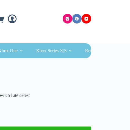
ra
Xbox One
Xbox Series X|S
Retro
witch Lite celest