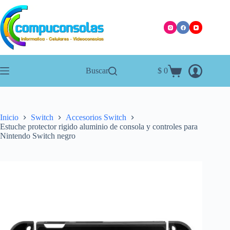
Saltar
al
contenido
Buscar
$
0
Carro
de
compra
Inicio
Switch
Accesorios Switch
Estuche protector rigido aluminio de consola y controles para
Nintendo Switch negro