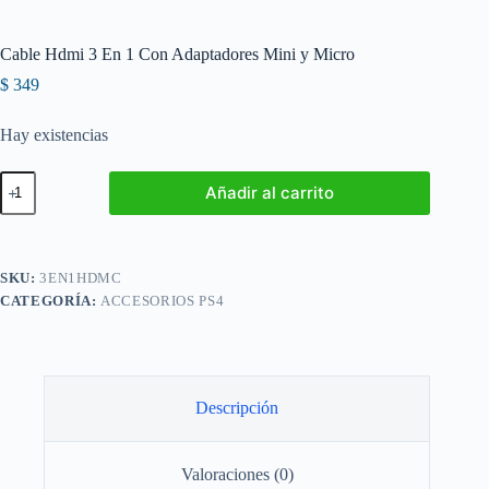
Cable Hdmi 3 En 1 Con Adaptadores Mini y Micro
$
349
Hay existencias
Cable
Añadir al carrito
Hdmi
3
En
1
Con
SKU:
3EN1HDMC
Adaptadores
CATEGORÍA:
ACCESORIOS PS4
Mini
y
Micro
cantidad
Descripción
Valoraciones (0)