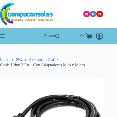
Saltar
al
contenido
Buscar
$
0
Carro
de
compra
Inicio
PS4
Accesorios Ps4
Cable Hdmi 3 En 1 Con Adaptadores Mini y Micro