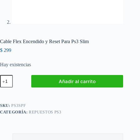
Cable Flex Encendido y Reset Para Ps3 Slim
$
299
Hay existencias
Cable
Añadir al carrito
Flex
Encendido
y
Reset
Para
SKU:
PS3SPF
Ps3
CATEGORÍA:
REPUESTOS PS3
Slim
cantidad