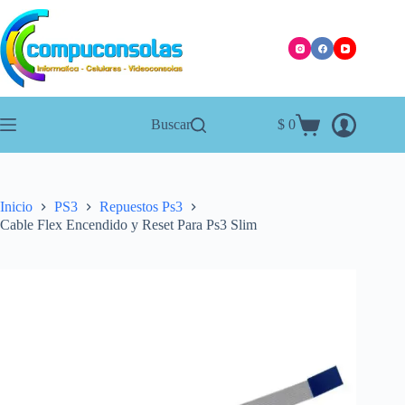
Saltar
al
contenido
Buscar
$
0
Carro
de
compra
Inicio
PS3
Repuestos Ps3
Cable Flex Encendido y Reset Para Ps3 Slim