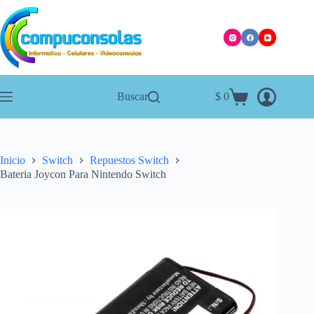
Saltar
al
contenido
Buscar
$
0
Carro
de
compra
Inicio
Switch
Repuestos Switch
Bateria Joycon Para Nintendo Switch