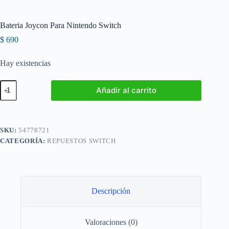
Bateria Joycon Para Nintendo Switch
$
690
Hay existencias
Bateria
Añadir al carrito
Joycon
Para
Nintendo
Switch
cantidad
SKU:
54778721
CATEGORÍA:
REPUESTOS SWITCH
Descripción
Valoraciones (0)