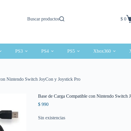
Buscar productos
$
0
Carro
de
comp
PS3
PS4
PS5
Xbox360
con Nintendo Switch JoyCon y Joystick Pro
Base de Carga Compatible con Nintendo Switch J
$
990
Sin existencias