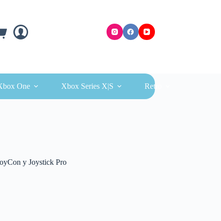
ra
Xbox One
Xbox Series X|S
Retro
oyCon y Joystick Pro