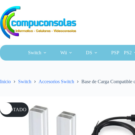
Saltar
al
contenido
Switch
Wii
DS
PSP
PS2
Inicio
Switch
Accesorios Switch
Base de Carga Compatible 
AGOTADO