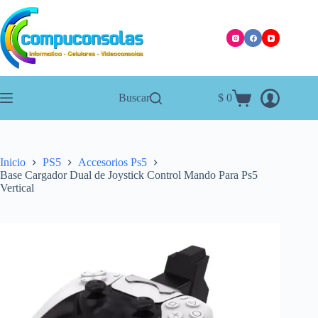
Saltar
al
contenido
Buscar
$
0
Carro
de
compra
Inicio
PS5
Accesorios Ps5
Base Cargador Dual de Joystick Control Mando Para Ps5
Vertical