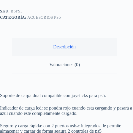
Joystick
Control
SKU:
BSPS5
Mando
CATEGORÍA:
ACCESORIOS PS5
Para
Ps5
Vertical
cantidad
Descripción
Valoraciones (0)
Soporte de carga dual compatible con joysticks para ps5.
Indicador de carga led: se pondra rojo cuando esta cargando y pasará a
azul cuando este completamente cargado.
Seguro y carga rápida: con 2 puertos usb-c integrados, le permite
almacenar y cargar de forma segura 2 controles de ps5