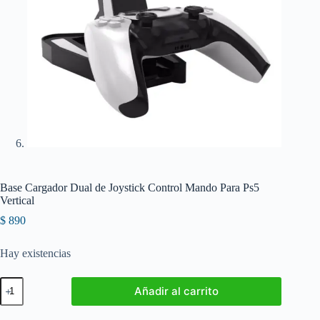
Base Cargador Dual de Joystick Control Mando Para Ps5
Vertical
$
890
Hay existencias
Base
Añadir al carrito
Cargador
Dual
de