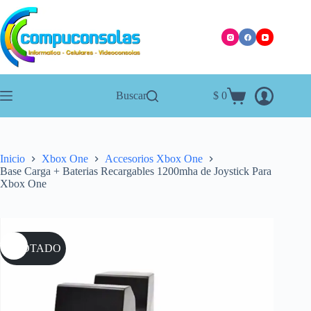
Saltar
al
contenido
Buscar
$
0
Carro
de
compra
Inicio
Xbox One
Accesorios Xbox One
Base Carga + Baterias Recargables 1200mha de Joystick Para
Xbox One
AGOTADO