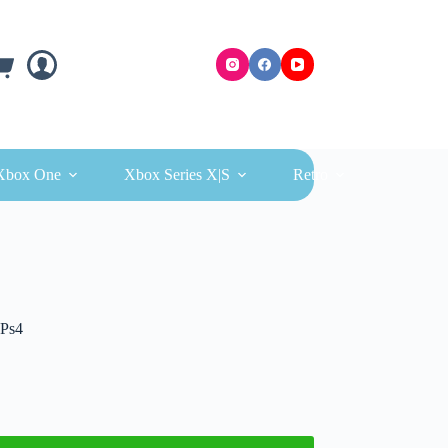
ra
Xbox One
Xbox Series X|S
Retro
 Ps4