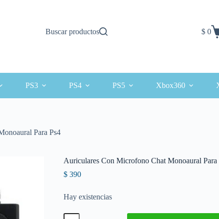
Buscar productos
$
0
Carro
de
comp
PS3
PS4
PS5
Xbox360
Monoaural Para Ps4
Auriculares Con Microfono Chat Monoaural Para
$
390
Hay existencias
Auriculares