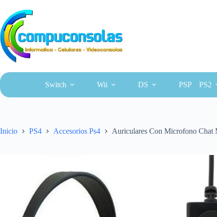
Saltar
al
contenido
Switch
Wii
DS
PSP
PS2
Inicio
PS4
Accesorios Ps4
Auriculares Con Microfono Chat 